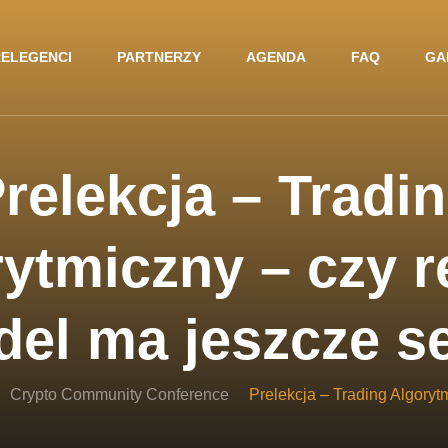
ELEGENCI
PARTNERZY
AGENDA
FAQ
GA
relekcja – Tradi
ytmiczny – czy 
del ma jeszcze s
Crypto Community Conference
Prelekcja – Trading Algory