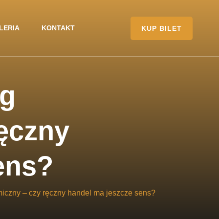
LERIA
KONTAKT
KUP BILET
ng
ręczny
ens?
tmiczny – czy ręczny handel ma jeszcze sens?