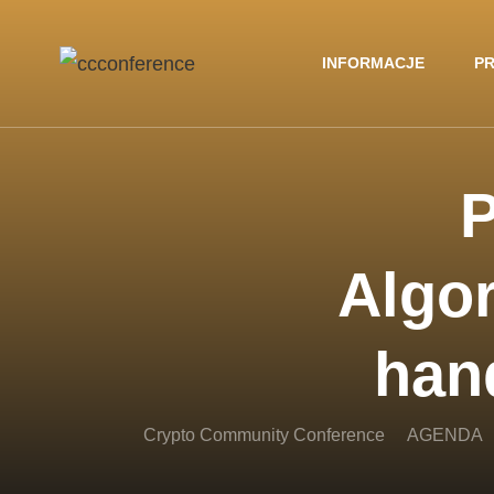
INFORMACJE
PR
P
Algor
han
Crypto Community Conference
AGENDA